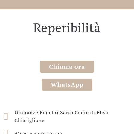
Reperibilità
0114033963
Chiama ora
WhatsApp
Onoranze Funebri Sacro Cuore di Elisa
Chiariglione
@sacrocuore.torino