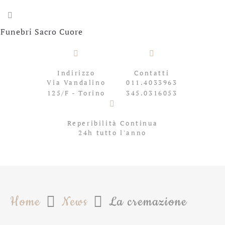
Indirizzo
Contatti
Via Vandalino
011.4033963
125/F - Torino
345.0316053
Reperibilità Continua
24h tutto l'anno
Home
News
La cremazione