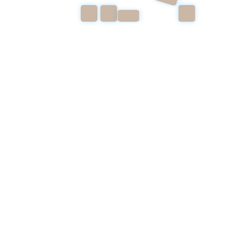
Erminio Macario e Totò
Dall’inizio degli anni ’20 i suoi spettacoli sono
amatissimi dal pubblico: si alternano parti
danzate, cantate e recite comiche. È proprio lei
che nel 1925 e poi nel 1928 presentò al pubblico
Erminio Macario e Totò, diventati poi grandi
comici della storia italiana.