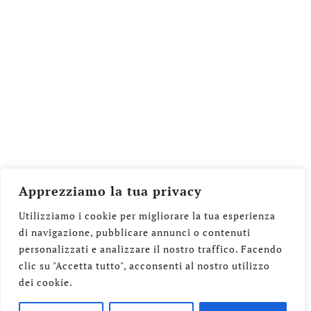
Reperibilità
0114033963
Chiama ora
WhatsApp
Apprezziamo la tua privacy
Utilizziamo i cookie per migliorare la tua esperienza
di navigazione, pubblicare annunci o contenuti
Onoranze Funebri Sacro Cuore di Elisa
personalizzati e analizzare il nostro traffico. Facendo
clic su "Accetta tutto", acconsenti al nostro utilizzo
Chiariglione
dei cookie.
@sacrocuore.torino